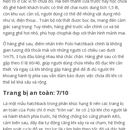
hiện rõ ở các vị trí chứa đồ. Hai bên thành cửa trước hay hộc chứa
đồ ghế hành khách trước có thể để chai nước dung tích 1,5 lít,
còn khu vực cần số, người dùng có thể để những vật dụng nhỏ
như ví, điện thoại... Toàn bộ nội thất được bọc da, mang đến cảm
giác sang trọng. Tuy nhiên, hàng ghế trước vẫn chỉnh cơ và bề
ngang ghế hơi nhỏ, phù hợp chophái đẹp với thân hình mảnh mai.
Ở hàng ghế sau, điểm nhấn trên Polo hatchback chính là không
gian tương đối thoải mái với những người có chiều cao dưới
1m75, 3 tựa đầu bằng nhau khá chắc chắn. Hàng ghế sau có thể
gập theo tỉ lệ 60/40, giúp người dùng chứa nhiều đồ đạc khi cần
thiết. Và ngay cả khi không gập hàng ghế để đi đủ người thì
khoang hành lý phía sau vẫn đảm bảo được việc chứa đồ khi có
thiế kế khá sâu và rộng.
Trang bị an toàn: 7/10
Là một mẫu hatchback trong phân khúc hạng B nên các trang bị
an toàn của Polo chỉ ở mức “tròn vai”. Xe có 2 túi khí cho người lái
và hành khách phía trước, hệ thống chống bó cứng phanh ABS,
cảm biến sau, dây đai tự động căng khi xảy ra va chạm, hệ thống
kiểm soát cự ly đỗ xe, trợ lực lái cảm biến theo tốc độ và đặc biệt