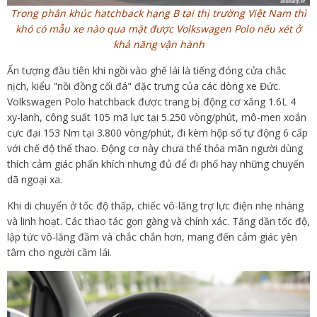
Trong phân khúc hatchback hạng B tại thị trường Việt Nam thì
khó có mẫu xe nào qua mặt được Volkswagen Polo nếu xét ở
khả năng vận hành
Ấn tượng đầu tiên khi ngồi vào ghế lái là tiếng đóng cửa chắc
nịch, kiểu "nồi đồng cối đá" đặc trưng của các dòng xe Đức.
Volkswagen Polo hatchback được trang bị động cơ xăng 1.6L 4
xy-lanh, công suất 105 mã lực tại 5.250 vòng/phút, mô-men xoắn
cực đại 153 Nm tại 3.800 vòng/phút, đi kèm hộp số tự động 6 cấp
với chế độ thể thao. Động cơ này chưa thể thỏa mãn người dùng
thích cảm giác phấn khích nhưng đủ để đi phố hay những chuyến
dã ngoại xa.
Khi di chuyển ở tốc độ thấp, chiếc vô-lăng trợ lực điện nhẹ nhàng
và linh hoạt. Các thao tác gọn gàng và chính xác. Tăng dần tốc độ,
lập tức vô-lăng đầm và chắc chắn hơn, mang đến cảm giác yên
tâm cho người cầm lái.