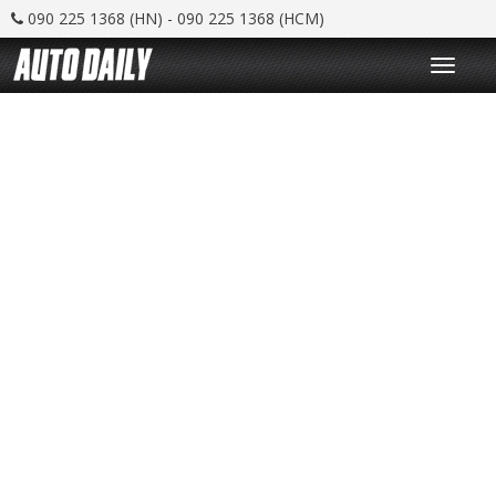
090 225 1368 (HN) - 090 225 1368 (HCM)
T
o
g
g
l
e
n
a
v
i
g
a
t
i
o
n