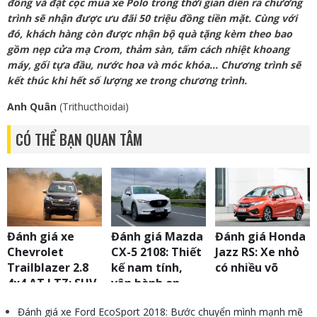
đồng và đặt cọc mua xe Polo trong thời gian diễn ra chương
trình sẽ nhận được ưu đãi 50 triệu đồng tiền mặt. Cùng với
đó, khách hàng còn được nhận bộ quà tặng kèm theo bao
gồm nẹp cửa mạ Crom, thảm sàn, tấm cách nhiệt khoang
máy, gối tựa đầu, nước hoa và móc khóa... Chương trình sẽ
kết thúc khi hết số lượng xe trong chương trình.
Anh Quân
(Trithucthoidai)
CÓ THỂ BẠN QUAN TÂM
Đánh giá xe
Đánh giá Mazda
Đánh giá Honda
Chevrolet
CX-5 2108: Thiết
Jazz RS: Xe nhỏ
Trailblazer 2.8
kế nam tính,
có nhiều võ
4x4 AT LTZ: SUV
vận hành an
7 chỗ cực hay
toàn
Đánh giá xe Ford EcoSport 2018: Bước chuyển mình mạnh mẽ