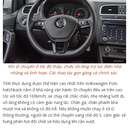
Khi di chuyển ở tốc độ thấp, chiếc vô-lăng trợ lực điện nhẹ
nhàng và linh hoạt. Các thao tác gọn gàng và chính xác.
Tính thực dụng được thể hiện cao nhất trên Volkswagen Polo
hatchback nằm ở khả năng vận hành. Di chuyển đều xe trên cao
tốc với tốc độ 100km/h, xe chạy rất chắc chắn, nhẹ nhàng lướt đi,
vô-lăng không có cảm giác rung lắc. Chân ga, chân phanh khá
mượt mà và không có độ trễ. Nếu không muốn chạy ở số D
thông thường, người lái có thể chuyển sang chế độ S, cảm giác sẽ
hưng phấn hơi đôi chút và hữu dụng khi cần vượt.