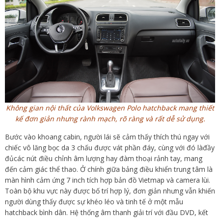
Không gian nội thất của Volkswagen Polo hatchback mang thiết
kế đơn giản nhưng rành mạch, rõ ràng và rất dễ sử dụng.
Bước vào khoang cabin, người lái sẽ cảm thấy thích thú ngay với
chiếc vô lăng bọc da 3 chấu được vát phần đáy, cùng với đó làđầy
đủcác nút điều chỉnh âm lượng hay đàm thoại rảnh tay, mang
đến cảm giác thể thao. Ở chính giữa bảng điều khiển trung tâm là
màn hình cảm ứng 7 inch tích hợp bản đồ Vietmap và camera lùi.
Toàn bộ khu vực này được bố trí hợp lý, đơn giản nhưng vẫn khiến
người dùng thấy được sự khéo léo và tinh tế ở một mẫu
hatchback bình dân. Hệ thống âm thanh giải trí với đầu DVD, kết