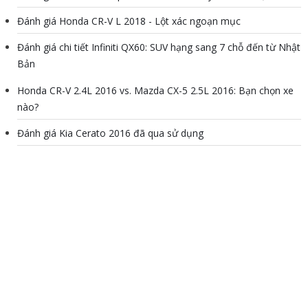
Đánh giá Honda CR-V L 2018 - Lột xác ngoạn mục
Đánh giá chi tiết Infiniti QX60: SUV hạng sang 7 chỗ đến từ Nhật
Bản
Honda CR-V 2.4L 2016 vs. Mazda CX-5 2.5L 2016: Bạn chọn xe
nào?
Đánh giá Kia Cerato 2016 đã qua sử dụng
Đánh giá xe Hyundai Tucson Turbo 2017: “Nhân tố lạ” mang
cảm giác thích thú
Copyright © 2012 - 2026 AUTODAILY.VN, all rights reserved.