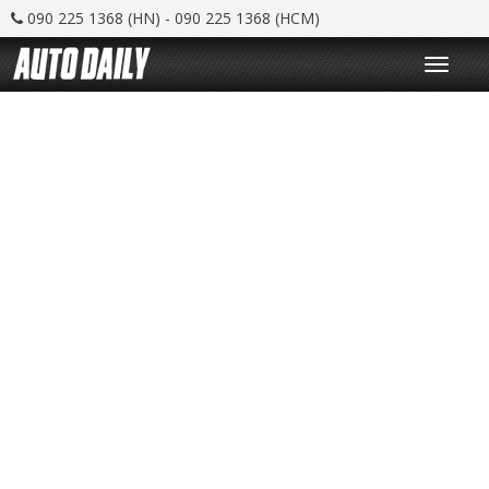
090 225 1368 (HN) - 090 225 1368 (HCM)
T
o
g
g
l
e
n
a
v
i
g
a
t
i
o
n