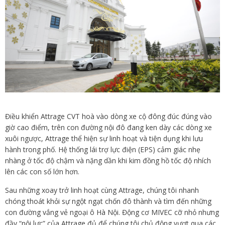
Điều khiển Attrage CVT hoà vào dòng xe cộ đông đúc đúng vào
giờ cao điểm, trên con đường nội đô đang ken dày các dòng xe
xuôi ngược, Attrage thể hiện sự linh hoạt và tiện dụng khi lưu
hành trong phố. Hệ thống lái trợ lực điện (EPS) cảm giác nhẹ
nhàng ở tốc độ chậm và nặng dần khi kim đồng hồ tốc độ nhích
lên các con số lớn hơn.
Sau những xoay trở linh hoạt cùng Attrage, chúng tôi nhanh
chóng thoát khỏi sự ngột ngạt chốn đô thành và tìm đến những
con đường vắng vẻ ngoại ô Hà Nội. Động cơ MIVEC cỡ nhỏ nhưng
đầy “nội lực” của Attrage đủ để chúng tôi chủ động vượt qua các