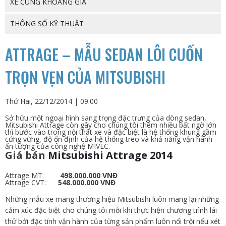
XE CÙNG KHOẢNG GIÁ
THÔNG SỐ KỸ THUẬT
ATTRAGE – MẪU SEDAN LÔI CUỐN
TRỌN VẸN CỦA MITSUBISHI
Thứ Hai, 22/12/2014 | 09:00
Sở hữu một ngoại hình sang trọng đặc trưng của dòng sedan,
Mitsubishi Attrage còn gây cho chúng tôi thêm nhiều bất ngờ lớn
thì bước vào trong nội thất xe và đặc biệt là hệ thống khung gầm
cứng vững, độ ổn định của hệ thống treo và khả năng vận hành
ấn tượng của công nghệ MIVEC.
Giá bán
Mitsubishi Attrage 2014
Attrage MT:
498.000.000 VNĐ
Attrage CVT:
548.000.000 VNĐ
Những mẫu xe mang thương hiệu Mitsubishi luôn mang lại những
cảm xúc đặc biệt cho chúng tôi mỗi khi thực hiện chương trình lái
thử bởi đặc tính vận hành của từng sản phẩm luôn nổi trội nếu xét