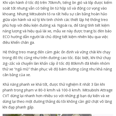
Khi vận hành ở tốc độ trên 70km/h, tiếng ồn gió và lốp được kiểm
soát tốt nhưng vẫn có tiếng ồn từ hộp số và động cơ vọng vào
khoang. Nhưng Mitsubishi tỏ ra rất hiểu sự cân bằng hoàn hảo
giữa vận hành và xử lý khi tinh chỉnh các thiết lập hệ thống treo
phù hợp với điều kiện đường xá. Ngoài ra, để tăng tính tiết kiệm
năng lượng và hiệu quả lái xe, mẫu xe này được trang bị đèn báo
ECO hướng dẫn người lái chủ động tiết kiệm nhiên liệu qua việc
điều khiển chân ga.
Hệ thống treo mang đến cảm giác ổn định và vững chãi khi chạy
trong đô thị cũng như trên đường cao tốc. Đặc biệt, khi thử chạy
zig–zắc và chuyển làn khẩn cấp ở tốc độ 80km/h đã khiến nhóm
thử xe “ngả mũ” thán phục về độ bám đường cũng như khả năng
cân bằng của xe.
Khả năng phanh xe khá tốt, được thử nghiệm ít nhất 3 lần khi
phanh trong phạm vi 80-0 km/h và 100-0 km/h. Mitsubishi Attrage
CVT dừng lại nhanh hơn nhiều so với những gì bạn dự kiến và xe
dừng lại theo một đường thẳng dù tôi không cần giữ chặt vô lăng
khi đạp phanh gấp.