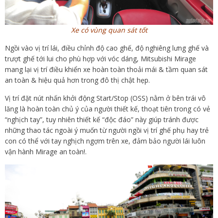
Xe có vùng quan sát tốt
Ngồi vào vị trí lái, điều chỉnh độ cao ghế, độ nghiêng lưng ghế và
trượt ghế tới lui cho phù hợp với vóc dáng, Mitsubishi Mirage
mang lại vị trí điều khiển xe hoàn toàn thoải mái & tầm quan sát
an toàn & hiệu quả hơn trong đô thị chật hẹp.
Vị trí đặt nút nhấn khởi động Start/Stop (OSS) nằm ở bên trái vô
lăng là hoàn toàn chủ ý của người thiết kế, thoạt tiên trong có vẻ
“nghịch tay”, tuy nhiên thiết kế “độc đáo” này giúp tránh được
những thao tác ngoài ý muốn từ người ngồi vị trí ghế phụ hay trẻ
con có thể với tay nghịch ngợm trên xe, đảm bảo người lái luôn
vận hành Mirage an toàn!.