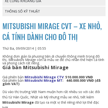
XE CÙNG KHOẢNG GIÁ
THÔNG SỐ KỸ THUẬT
MITSUBISHI MIRAGE CVT – XE NHỎ,
CÁ TÍNH DÀNH CHO ĐÔ THỊ
Thứ Ba, 09/09/2014 | 05:55
Không đơn giản là phương tiện di chuyển thông minh trong đô
thị, Mitsubishi Mirage còn là mẫu xe để chủ nhân thể hiện cá tính
và phong cách rất riêng.
Giá bán Mitsubishi Mirage
Giá phiên bản
Mitsubishi Mirage CTV
:
510.000.000 VNĐ
Giá phiên bản
Mitsubishi Mirage MT
:
440.000.000 VNĐ (đã
gồm VAT)
Dù vào thị trường Việt Nam muộn hơn rất nhiều so với các đối
thủ từ Hàn Quốc, Nhật và Mỹ nhưng mẫu xe nhỏ, tiết kiệm
Mitsubishi Mirage
đã tạo ra một vị thế riêng nhờ lợi thế đặc
biệt.