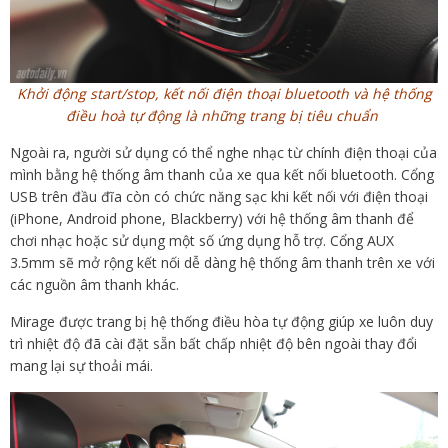
Khởi động start/stop, kết nối điện thoại bluetooth và hệ thống
điều hoà tự động là những trang bị tiêu chuẩn
Ngoài ra, người sử dụng có thể nghe nhạc từ chính điện thoại của
mình bằng hệ thống âm thanh của xe qua kết nối bluetooth. Cổng
USB trên đầu đĩa còn có chức năng sạc khi kết nối với điện thoại
(iPhone, Android phone, Blackberry) với hệ thống âm thanh để
chơi nhạc hoặc sử dụng một số ứng dụng hỗ trợ. Cổng AUX
3.5mm sẽ mở rộng kết nối dễ dàng hệ thống âm thanh trên xe với
các nguồn âm thanh khác.
Mirage được trang bị hệ thống điều hòa tự động giúp xe luôn duy
trì nhiệt độ đã cài đặt sẵn bất chấp nhiệt độ bên ngoài thay đổi
mang lại sự thoải mái.