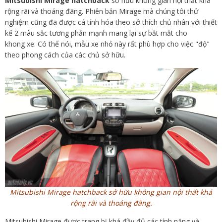
Mitsubishi Mirage hatchback
sở hữu không gian nội thất khá
rộng rãi và thoáng đãng. Phiên bản Mirage mà chúng tôi thử
nghiệm cũng đã được cá tính hóa theo sở thích chủ nhân với thiết
kế 2 màu sắc tương phản mạnh mang lại sự bắt mắt cho
khong xe. Có thể nói, mẫu xe nhỏ này rất phù hợp cho việc "độ"
theo phong cách của các chủ sở hữu.
Mitsubishi Mirage hatchback sở hữu không gian nội thất khá
rộng rãi và thoáng đãng.
Mitsubishi Mirage được trang bị khá đầy đủ các tính năng và