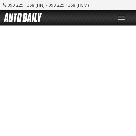
090 225 1368 (HN) - 090 225 1368 (HCM)
T
o
g
g
l
e
n
a
v
i
g
a
t
i
o
n