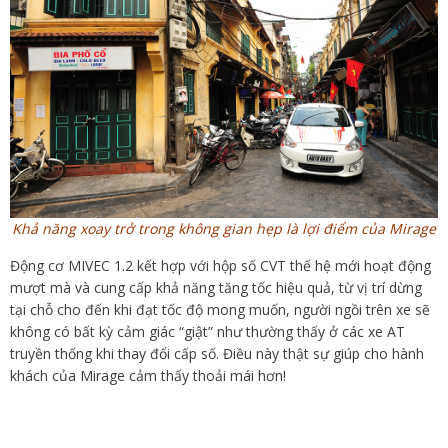
Khả năng xoay trở trong không gian hẹp là lợi điểm của Mirage
Động cơ MIVEC 1.2 kết hợp với hộp số CVT thế hệ mới hoạt động
mượt mà và cung cấp khả năng tăng tốc hiệu quả, từ vị trí dừng
tại chỗ cho đến khi đạt tốc độ mong muốn, người ngồi trên xe sẽ
không có bất kỳ cảm giác “giật” như thường thấy ở các xe AT
truyền thống khi thay đổi cấp số. Điều này thật sự giúp cho hành
khách của Mirage cảm thấy thoải mái hơn!
Chúng tôi cũng đã lần lượt thử phản ứng của hệ thống lái, hệ
thống treo, độ ổn định của thân xe và hệ thống phanh qua 4 bài