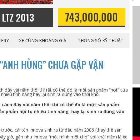
743,000,000
o LTZ 2013
LERY
XE CÙNG KHOẢNG GIÁ
THÔNG SỐ KỸ THUẬT
 “ANH HÙNG” CHƯA GẶP VẬN
 đây vài năm thôi thì rất có thể đó là một sản phẩm “hot” của
nhiều tính năng hay lại sinh ra đúng vào thời khó.
 cách đây vài năm thôi thì có thể đó là một sản phẩm
ản phẩm hội tụ nhiều tính năng hay lại sinh ra đúng vào
rước, cái tên Innova sinh ra từ đầu năm 2006 (thay thế sản
bấy giờ, gần như Innova “một mình một chợ” với khái niệm là xe