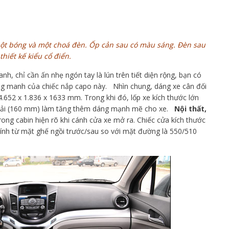
t bóng và một choá đèn. Ốp cản sau có màu sáng. Đèn sau
thiết kế kiểu cổ điển.
, chỉ cần ấn nhẹ ngón tay là lún trên tiết diện rộng, bạn có
ng manh của chiếc nắp capo này. Nhìn chung, dáng xe cân đối
4.652 x 1.836 x 1633 mm. Trong khi đó, lốp xe kích thước lớn
hải (160 mm) làm tăng thêm dáng mạnh mẽ cho xe.
Nội thất,
ng cabin hiện rõ khi cánh cửa xe mở ra. Chiếc cửa kích thước
 tính từ mặt ghế ngồi trước/sau so với mặt đường là 550/510