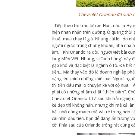
Chevrolet Orlando đã sinh r
Tiếp theo tới trào lưu xe Hàn, nào là Hyun
hiện nhan nhản trên đường. Ở quãng thời 
thuế, mua chạy tỉ giá. Nhưng cái lợi lớn n
người người trúng chứng khoán, nhà nhà 
ầm. Khi Orlando ra đời, người viết bài c
làng MPV Việt. Nhưng, vị "anh hùng" này đ
gặp khó và đặc biệt là ngành ô tô. Đã hết r
tiền... Mà thay vào đó là doanh nghiệp phá 
nặng lên chính những chiếc xe. Người người
thì tiền đâu mà lo chuyện xe với cộ nữa.
phải có những phẩm chất "thiên bẩm". Chúng
Chevrolet Orlando LTZ sau khi trải nghiệ
kế đẹp thì không hẳn, nhưng khi mà cả làn
bật nhờ dáng mạnh mẽ và trẻ trung hơn cả.
cái nhìn đầu tiên, bạn dễ dàng ấn tượng với
cỡ. Phía sau của Orlando trông rất cứng 