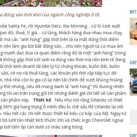
MIT
a đúng vào thời khó của ngành công nghiệp ô tô.
dai Santa Fe, rồi Hyundai Getz, Kia Morning… cứ lũ lượt xuất
gian đó, thuế, tỉ giá… cứ tăng, khách hàng đua nhau mua chạy
hất mà các "anh hùng" gặp thời trên là ra mắt đúng thời điểm
ăn nên làm gia bởi bất động sản… cho nên người ta cứ mua ầm
ũng mạnh dạn đưa ra quan điểm rằng đó là một “anh hùng” trong
ã không gặp thời bởi sinh ra đúng vào thời mà nền kinh tế đang
CHE
ồi thời kinh doanh lãi tiền tỷ từ chứng khoán, buôn đất, buôn
sản, vỡ nợ rồi thuế tăng, các khoản phí rình rập tiếp tục đè
, nhà nhà còn lo gia cố lại nền tài chính để vượt khủng hoảng
 Ấy thế nhưng, nếu đã mang danh là "anh hùng" thì đương nhiên
 tôi xin trân trọng gửi tới những đánh giá chi tiết về sản phẩm
m sản phẩm này.
Thiết kế
Nếu như nói rằng Orlando có thiết
g MPV giá hạng trung ở mình đều bị chê xấu thì Orlando lại nổi
 Hầu hết các chi tiết được thiết kế kiểu cơ bắp của Mỹ. Ngay từ
 bộ lưới tản nhiệt kích thước lớn và chiếc logo Chevrolet ngoại
cáp bởi tấm ốp cản dưới có màu sáng bóng.
CHE