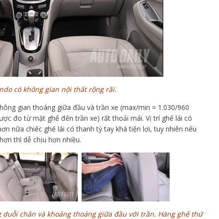
ndo có không gian nội thất rộng rãi.
hông gian thoáng giữa đầu và trần xe (max/min = 1.030/960
 đo từ mặt ghế đến trần xe) rất thoải mái. Vị trí ghế lái có
n nữa chiếc ghế lái có thanh tỳ tay khá tiện lợi, tuy nhiên nếu
hơn thì dễ chịu hơn nhiều.
g duỗi chân và khoảng thoáng giữa đầu với trần. Hàng ghế thứ