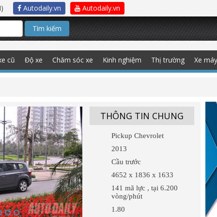
)
Autodaily.vn
Autodaily.vn
Tìm kiếm
xe cũ
Độ xe
Chăm sóc xe
Kinh nghiệm
Thị trường
Xe má
THÔNG TIN CHUNG
Pickup Chevrolet
2013
Cầu trước
4652 x 1836 x 1633
141 mã lực , tại 6.200
vòng/phút
1.80